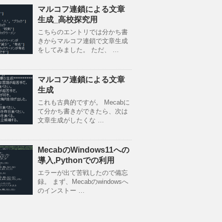
マルコフ連鎖による文章
生成_高校探究用
こちらのエントリでは分かち書
きからマルコフ連鎖で文章生成
をしてみました。 ただ、 …
マルコフ連鎖による文章
生成
これも古典的ですが。 Mecabに
て分かち書きができたら、次は
文章生成がしたくな …
MecabのWindows11への
導入,Pythonでの利用
エラーが出て苦戦したので備忘
録。 まず、Mecabのwindowsへ
のインストー …