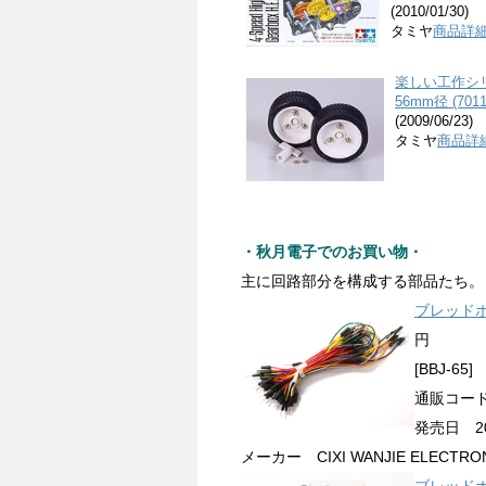
(2010/01/30)
タミヤ
商品詳
楽しい工作シリ
56mm径 (7011
(2009/06/23)
タミヤ
商品詳
・秋月電子でのお買い物・
主に回路部分を構成する部品たち。
ブレッド
円
[BBJ-65]
通販コード 
発売日 201
メーカー CIXI WANJIE ELECTRO