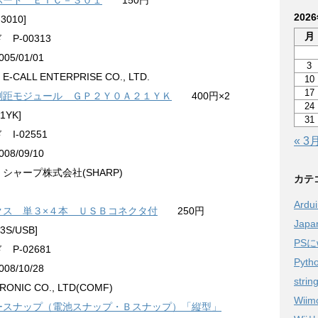
ボード ＥＩＣ－３０１
150円
202
-3010]
月
P-00313
5/01/01
3
CALL ENTERPRISE CO., LTD.
10
17
測距モジュール ＧＰ２Ｙ０Ａ２１ＹＫ
400円×2
24
1YK]
31
I-02551
« 3
8/09/10
シャープ株式会社(SHARP)
カテ
Ardu
クス 単３×４本 ＵＳＢコネクタ付
250円
Jap
-3S/USB]
PSに
P-02681
Pyth
8/10/28
strin
NIC CO., LTD(COMF)
Wiim
ースナップ（電池スナップ・Ｂスナップ）「縦型」