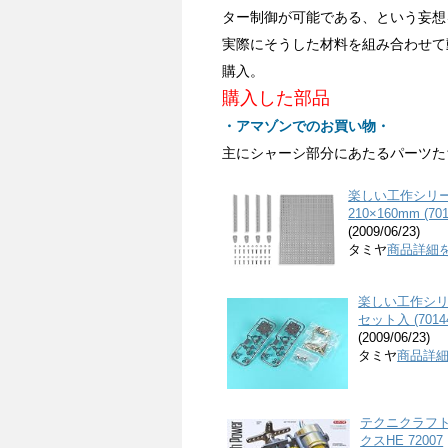
ター制御が可能である、という妄想
実際にそうした材料を組み合わせて動
購入。
購入した部品
・アマゾンでのお買い物・
主にシャーシ部分にあたるパーツた
楽しい工作シリーズ
210×160mm (701
(2009/06/23)
タミヤ
商品詳細
楽しい工作シリー
セット入 (7014
(2009/06/23)
タミヤ
商品詳
テクニクラフト
クスHE 72007