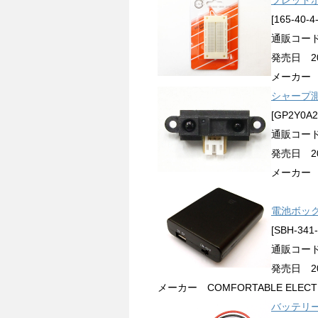
ブレッド
[165-40-4
通販コード 
発売日 200
メーカー E-
シャープ
[GP2Y0A2
通販コード 
発売日 200
メーカー 
電池ボッ
[SBH-341
通販コード 
発売日 200
メーカー COMFORTABLE ELECTRO
バッテリ