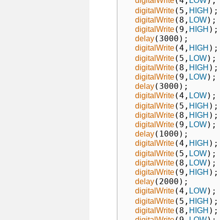
(4,
);
digitalWrite
LOW
(5,
);

digitalWrite
HIGH
(8,
);

digitalWrite
LOW
(9,
);

digitalWrite
HIGH
(3000);

delay
(4,
);
digitalWrite
HIGH
(5,
);

digitalWrite
LOW
(8,
);

digitalWrite
HIGH
(9,
);

digitalWrite
LOW
(3000);

delay
(4,
);
digitalWrite
LOW
(5,
);

digitalWrite
HIGH
(8,
);

digitalWrite
HIGH
(9,
);

digitalWrite
LOW
(1000);

delay
(4,
);
digitalWrite
HIGH
(5,
);

digitalWrite
LOW
(8,
);

digitalWrite
LOW
(9,
);

digitalWrite
HIGH
(2000);

delay
(4,
);
digitalWrite
LOW
(5,
);

digitalWrite
HIGH
(8,
);

digitalWrite
HIGH
(9,
);

digitalWrite
LOW