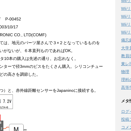
Wi
Wi
Wi
P-00452
Wi
3/10/17
Wi
NIC CO., LTD(COMF)
備忘
ては、地元のパーツ屋さんで３×２となっているものを
大学
いがないが、６本直列ものであればOK。
教員
ボルタ10本の購入は先述の通り。お忘れなく。
東レ
ンターで径3mmのビスをたくさん購入。シリコンチュー
物理
どの高さを調節した。
理科
高等
）と、赤外線距離センサーをJapaninoに接続する。
メタ
ログ
投稿
コメ