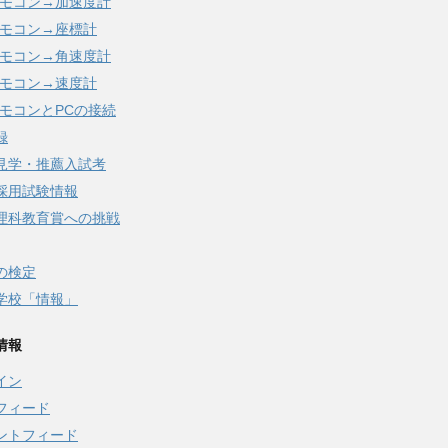
iリモコン→加速度計
iリモコン→座標計
iリモコン→角速度計
iリモコン→速度計
iリモコンとPCの接続
録
見学・推薦入試考
採用試験情報
理科教育賞への挑戦
の検定
学校「情報」
情報
イン
フィード
ントフィード