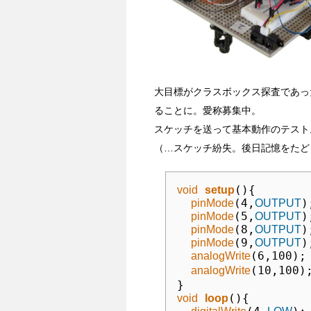
大目標がクラスボックス探査であっ
ることに。愛称募集中。
スケッチを送って基本動作のテスト
（…スケッチ紛失。後日記憶をたど
(){

void
setup
(4,
);
pinMode
OUTPUT
(5,
);
pinMode
OUTPUT
(8,
);
pinMode
OUTPUT
(9,
);
pinMode
OUTPUT
(6,100);
analogWrite
(10,100)
analogWrite
(){

void
loop