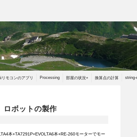
Processing
string
iiリモコンのアプリ
部屋の状況+
換算点の計算
p.2 ロボットの製作
OLTA4本+TA7291P+EVOLTA6本+RE-260モーターでモー