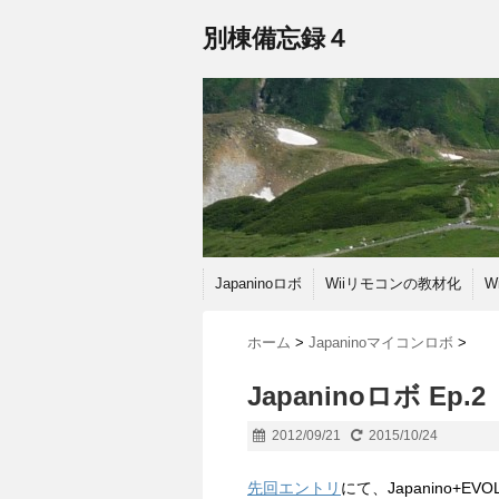
別棟備忘録４
Japaninoロボ
Wiiリモコンの教材化
W
ホーム
>
Japaninoマイコンロボ
>
Japaninoロボ E
2012/09/21
2015/10/24
先回エントリ
にて、Japanino+EV