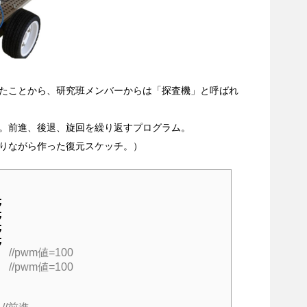
たことから、研究班メンバーからは「探査機」と呼ばれ
。前進、後退、旋回を繰り返すプログラム。
りながら作った復元スケッチ。）








  
//pwm値=100
; 
//pwm値=100