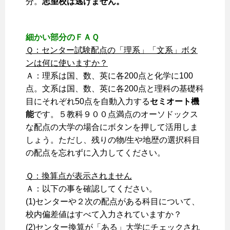
分。
志望校は逃げません。
細かい部分のＦＡＱ
Ｑ：センター試験配点の「理系」「文系」ボタ
ンは何に使いますか？
Ａ：理系は国、数、英に各200点と化学に100
点。文系は国、数、英に各200点と理科の基礎科
目にそれぞれ50点を自動入力する
セミオート機
能
です。５教科９００点満点のオーソドックス
な配点の大学の場合にボタンを押して活用しま
しょう。ただし、残りの物/生や地歴の選択科目
の配点を忘れずに入力してください。
Ｑ：換算点が表示されません
Ａ：以下の事を確認してください。
(1)センターや２次の配点がある科目について、
校内偏差値はすべて入力されていますか？
(2)センター換算が「ある」大学にチェックされ