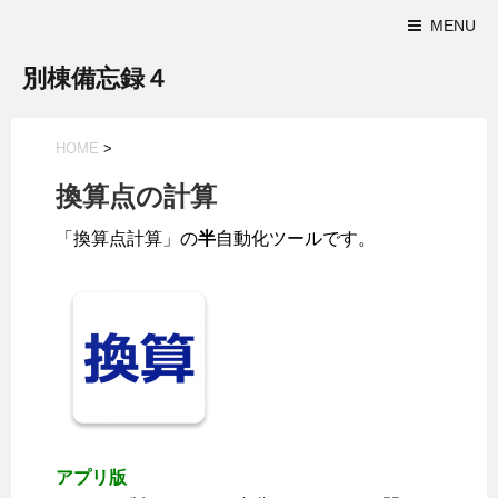
MENU
別棟備忘録４
HOME
>
換算点の計算
「換算点計算」の
半
自動化ツールです。
アプリ版