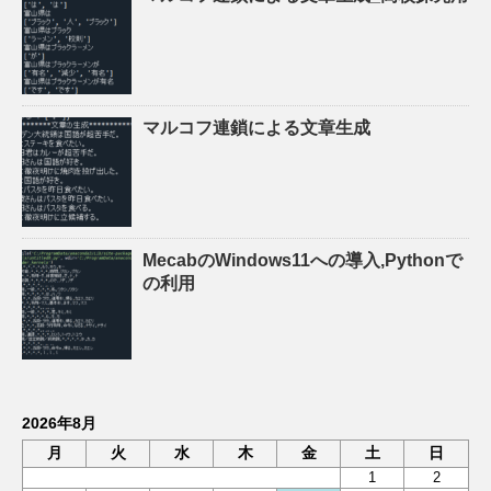
マルコフ連鎖による文章生成
MecabのWindows11への導入,Pythonで
の利用
2026年8月
月
火
水
木
金
土
日
1
2