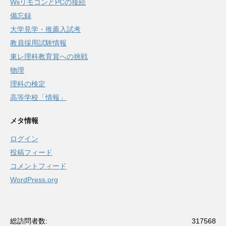
WiiリモコンとPCの接続
備忘録
大学見学・推薦入試考
教員採用試験情報
東レ理科教育賞への挑戦
物理
理科の検定
高等学校「情報」
メタ情報
ログイン
投稿フィード
コメントフィード
WordPress.org
総訪問者数:
317568