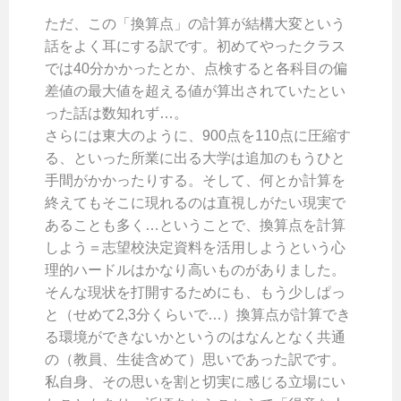
ただ、この「換算点」の計算が結構大変という
話をよく耳にする訳です。初めてやったクラス
では40分かかったとか、点検すると各科目の偏
差値の最大値を超える値が算出されていたとい
った話は数知れず…。
さらには東大のように、900点を110点に圧縮す
る、といった所業に出る大学は追加のもうひと
手間がかかったりする。そして、何とか計算を
終えてもそこに現れるのは直視しがたい現実で
あることも多く…ということで、換算点を計算
しよう＝志望校決定資料を活用しようという心
理的ハードルはかなり高いものがありました。
そんな現状を打開するためにも、もう少しぱっ
と（せめて2,3分くらいで…）換算点が計算でき
る環境ができないかというのはなんとなく共通
の（教員、生徒含めて）思いであった訳です。
私自身、その思いを割と切実に感じる立場にい