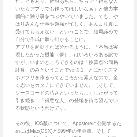
たこともあり、近頃あちらこちらで「得意な人
いたらアプリでも作ってほしいなぁ」と他力本
願的に独り事をつぶやいていました。でも、や
はりみんな仕事や勉強が忙しく、あんまり真に
受けてもらえない…ということで、結局諦めで
自分で作成に取り掛かることに。
ア
プリを起動すれば分かるように、「本当は実
現したかった機能（夢）」はいろいろある訳で
すが、いまのところできるのは「換算点の簡易
計算」のみということでver.0.1。とにかくスマ
ホアプリを作るってところから素人なので、全
く思いをカタチにできていません。（そして、
ソースコードの汚さといったら…）したがって
引き続き、「得意な人」の登場を待ち望んでい
る状態というわけです。
その後、iOS版について、Appstoreに公開するた
めにはMac(OSX)と$99/年の年会費、そして