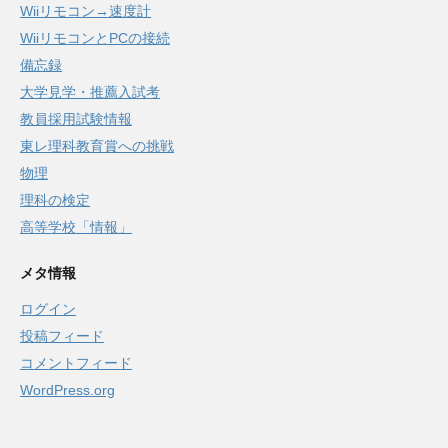
Wiiリモコン→速度計
WiiリモコンとPCの接続
備忘録
大学見学・推薦入試考
教員採用試験情報
東レ理科教育賞への挑戦
物理
理科の検定
高等学校「情報」
メタ情報
ログイン
投稿フィード
コメントフィード
WordPress.org