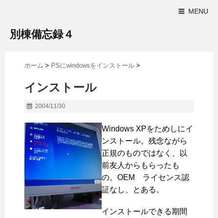
MENU
別棟備忘録４
ホーム
>
PSにwindowsをインストール
>
インストール
2004/11/30
Windows XPをためしにイ
ンストール。残念ながら
正規のものではなく、以
前友人からもらったも
の。OEM ライセンス認
証なし、とある。
インストールできる期間