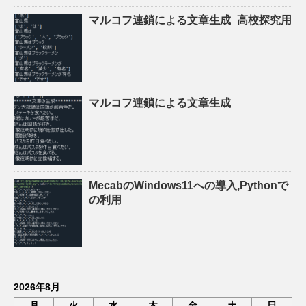
マルコフ連鎖による文章生成_高校探究用
マルコフ連鎖による文章生成
MecabのWindows11への導入,Pythonで
の利用
2026年8月
月
火
水
木
金
土
日