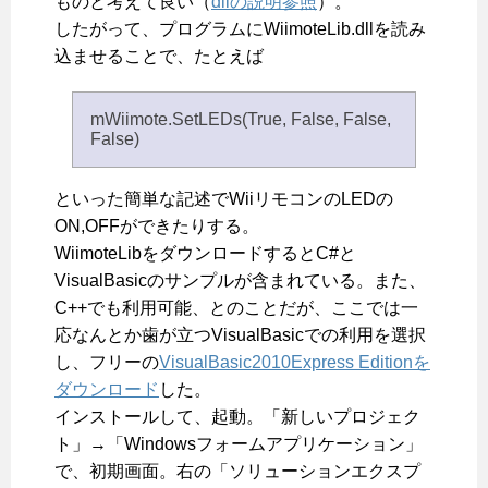
ものと考えて良い（
dllの説明参照
）。
したがって、プログラムにWiimoteLib.dllを読み
込ませることで、たとえば
mWiimote.SetLEDs(True, False, False,
False)
といった簡単な記述でWiiリモコンのLEDの
ON,OFFができたりする。
WiimoteLibをダウンロードするとC#と
VisualBasicのサンプルが含まれている。また、
C++でも利用可能、とのことだが、ここでは一
応なんとか歯が立つVisualBasicでの利用を選択
し、フリーの
VisualBasic2010Express Editionを
ダウンロード
した。
インストールして、起動。「新しいプロジェク
ト」→「Windowsフォームアプリケーション」
で、初期画面。右の「ソリューションエクスプ