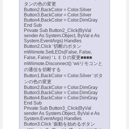
タンの色の変更
Button2.BackColor = Color.Silver
Button3.BackColor = Color.Silver
Button4.BackColor = Color.DimGray
End Sub
Private Sub Button2_Click(ByVal
sender As System.Object, ByVal e As
System.EventArgs) Handles
Button2.Click ‘切断のボタン
mWiimote.SetLEDs(False, False,
False, False) ‘ＬＥＤの変更■■■■
mWiimote.Disconnect() ‘wiiリモコンと
の通信を切断する
Button1.BackColor = Color.Silver ‘ボタ
ンの色の変更
Button2.BackColor = Color.DimGray
Button3.BackColor = Color.DimGray
Button4.BackColor = Color.DimGray
End Sub
Private Sub Button3_Click(ByVal
sender As System.Object, ByVal e As
System.EventArgs) Handles
Button3.Click ‘振動を始めるボタン