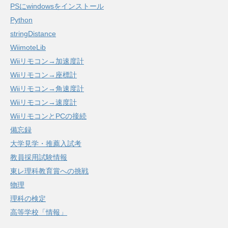
PSにwindowsをインストール
Python
stringDistance
WiimoteLib
Wiiリモコン→加速度計
Wiiリモコン→座標計
Wiiリモコン→角速度計
Wiiリモコン→速度計
WiiリモコンとPCの接続
備忘録
大学見学・推薦入試考
教員採用試験情報
東レ理科教育賞への挑戦
物理
理科の検定
高等学校「情報」