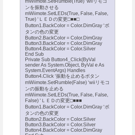
mWiimote.SetRumble(True) ‘wiiリモコ
ンを振動させる
mWiimote.SetLEDs(True, False, False,
True) ‘ＬＥＤの変更□■■□
Button1.BackColor = Color.DimGray ‘ボ
タンの色の変更
Button2.BackColor = Color.DimGray
Button3.BackColor = Color.DimGray
Button4.BackColor = Color.Silver
End Sub
Private Sub Button4_Click(ByVal
sender As System.Object, ByVal e As
System.EventArgs) Handles
Button4.Click ‘振動を止めるボタン
mWiimote.SetRumble(False) ‘wiiリモコ
ンの振動を止める
mWiimote.SetLEDs(True, False, False,
False) ‘ＬＥＤの変更□■■■
Button1.BackColor = Color.DimGray ‘ボ
タンの色の変更
Button2.BackColor = Color.Silver
Button3.BackColor = Color.Silver
Button4.BackColor = Color.DimGray