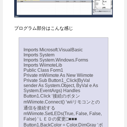
プログラム部分はこんな感じ
Imports Microsoft.VisualBasic
Imports System
Imports System.Windows.Forms
Imports WiimoteLib
Public Class Form1
Private mWiimote As New Wiimote
Private Sub Button1_Click(ByVal
sender As System.Object, ByVal e As
System.EventArgs) Handles
Button1.Click ‘接続のボタン
mWiimote.Connect() ‘wiiリモコンとの
通信を接続する
mWiimote.SetLEDs(True, False, False,
False) ‘ＬＥＤの変更□■■■
Button1.BackColor = Color.DimGray ‘ボ