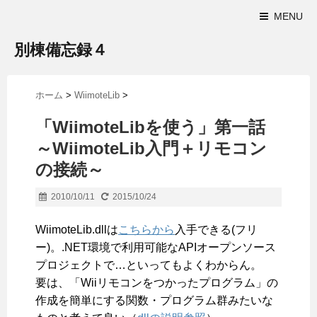
MENU
別棟備忘録４
ホーム
>
WiimoteLib
>
「WiimoteLibを使う」第一話
～WiimoteLib入門＋リモコン
の接続～
2010/10/11
2015/10/24
WiimoteLib.dllは
こちらから
入手できる(フリ
ー)。.NET環境で利用可能なAPIオープンソース
プロジェクトで…といってもよくわからん。
要は、「Wiiリモコンをつかったプログラム」の
作成を簡単にする関数・プログラム群みたいな