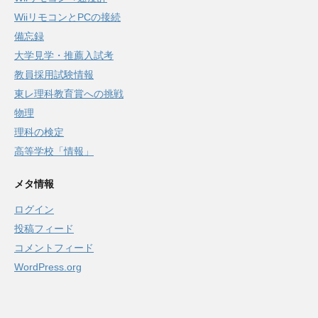
WiiリモコンとPCの接続
備忘録
大学見学・推薦入試考
教員採用試験情報
東レ理科教育賞への挑戦
物理
理科の検定
高等学校「情報」
メタ情報
ログイン
投稿フィード
コメントフィード
WordPress.org