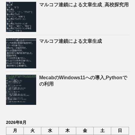
マルコフ連鎖による文章生成_高校探究用
マルコフ連鎖による文章生成
MecabのWindows11への導入,Pythonで
の利用
2026年8月
月
火
水
木
金
土
日