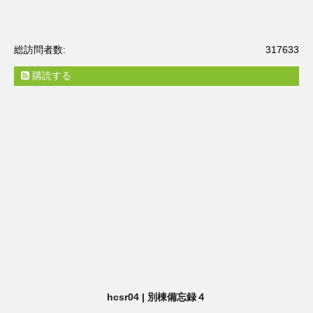
総訪問者数:
317633
購読する
hcsr04 | 別棟備忘録４