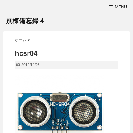
MENU
別棟備忘録４
ホーム
>
hcsr04
2015/11/08