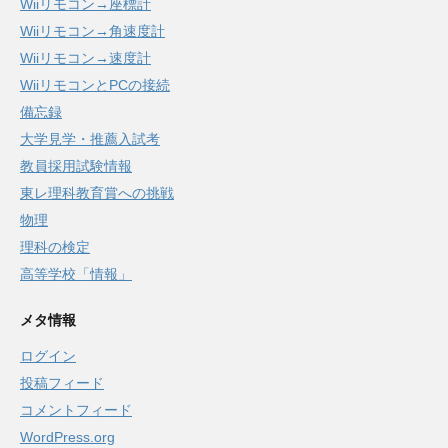
Wiiリモコン→座標計
Wiiリモコン→角速度計
Wiiリモコン→速度計
WiiリモコンとPCの接続
備忘録
大学見学・推薦入試考
教員採用試験情報
東レ理科教育賞への挑戦
物理
理科の検定
高等学校「情報」
メタ情報
ログイン
投稿フィード
コメントフィード
WordPress.org