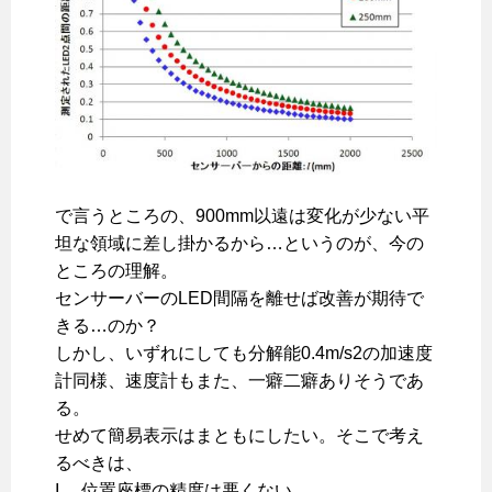
で言うところの、900mm以遠は変化が少ない平
坦な領域に差し掛かるから…というのが、今の
ところの理解。
センサーバーのLED間隔を離せば改善が期待で
きる…のか？
しかし、いずれにしても分解能0.4m/s2の加速度
計同様、速度計もまた、一癖二癖ありそうであ
る。
せめて簡易表示はまともにしたい。そこで考え
るべきは、
I 位置座標の精度は悪くない