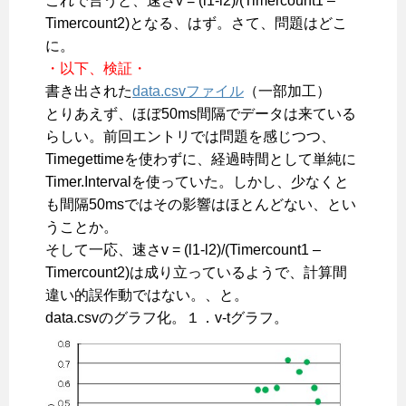
これで言うと、速さv = (l1-l2)/(Timercount1 –
Timercount2)となる、はず。さて、問題はどこ
に。
・以下、検証・
書き出された
data.csvファイル
（一部加工）
とりあえず、ほぼ50ms間隔でデータは来ている
らしい。前回エントリでは問題を感じつつ、
Timegettimeを使わずに、経過時間として単純に
Timer.Intervalを使っていた。しかし、少なくと
も間隔50msではその影響はほとんどない、とい
うことか。
そして一応、速さv = (l1-l2)/(Timercount1 –
Timercount2)は成り立っているようで、計算間
違い的誤作動ではない。、と。
data.csvのグラフ化。１．v-tグラフ。