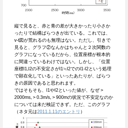
縦で見ると、赤と青の差が大きかったり小さか
ったりで結構ばらつきが出ている。これでは、
v-t図が荒れるのも無理はない。ただし、引きで
見ると、グラフ②なんかはちゃんと２次関数の
グラフになっているだから、位置座標が根本的
に間違っているわけではない。しかし、「位置
座標l1,l2の不安定さがl1≒l2でのl1-l2という処理
で顕在化している」といったあたりが、ばらつ
きの原因であると思われます。
ではそもそも、l1やl2といった値が、なぜ >
2000ms, > 0.3m/s, > 900mの状況で不安定なのか
については未だ検証できず。ただ、このグラフ
（ネタ元は
2011.1.11のエントリ
）