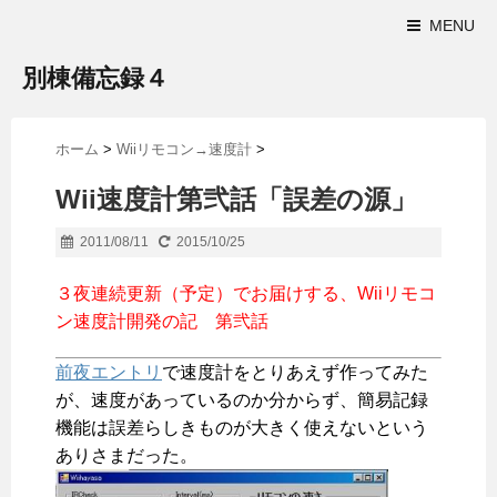
MENU
別棟備忘録４
ホーム
>
Wiiリモコン→速度計
>
Wii速度計第弐話「誤差の源」
2011/08/11
2015/10/25
３夜連続更新（予定）でお届けする、Wiiリモコ
ン速度計開発の記 第弐話
前夜エントリ
で速度計をとりあえず作ってみた
が、速度があっているのか分からず、簡易記録
機能は誤差らしきものが大きく使えないという
ありさまだった。