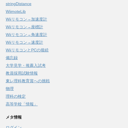
stringDistance
WiimoteLib
Wiiリモコン→加速度計
Wiiリモコン→座標計
Wiiリモコン→角速度計
Wiiリモコン→速度計
WiiリモコンとPCの接続
備忘録
大学見学・推薦入試考
教員採用試験情報
東レ理科教育賞への挑戦
物理
理科の検定
高等学校「情報」
メタ情報
ログイン