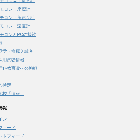
iリモコン→加速度計
iリモコン→座標計
iリモコン→角速度計
iリモコン→速度計
iリモコンとPCの接続
録
見学・推薦入試考
採用試験情報
理科教育賞への挑戦
の検定
学校「情報」
情報
イン
フィード
ントフィード