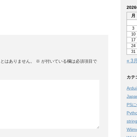
202
月
3
10
17
24
31
« 3
ことはありません。
※
が付いている欄は必須項目で
カテ
Ardu
Jap
PSに
Pyth
strin
Wiim