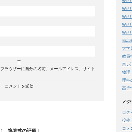
Wi
Wi
Wi
Wi
Wi
備忘
大学
教員
東レ
めブラウザーに自分の名前、メールアドレス、サイト
物理
理科
高等
メタ
ログ
投稿
コメ
e.1 換算式の評価 I