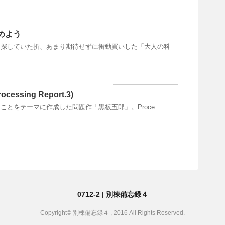
じめよう
を探していた折、あまり期待せずに衝動買いした「大人の科
essing Report.3)
慣れることをテーマに作成した問題作「黒板五郎」。Proce …
0712-2 | 別棟備忘録４
Copyright© 別棟備忘録４ , 2016 All Rights Reserved.