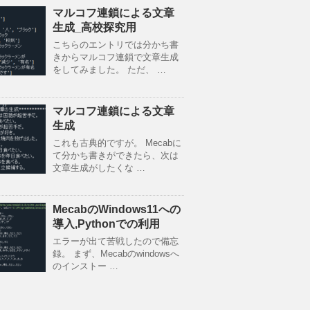
マルコフ連鎖による文章
生成_高校探究用
こちらのエントリでは分かち書
きからマルコフ連鎖で文章生成
をしてみました。 ただ、 …
マルコフ連鎖による文章
生成
これも古典的ですが。 Mecabに
て分かち書きができたら、次は
文章生成がしたくな …
MecabのWindows11への
導入,Pythonでの利用
エラーが出て苦戦したので備忘
録。 まず、Mecabのwindowsへ
のインストー …