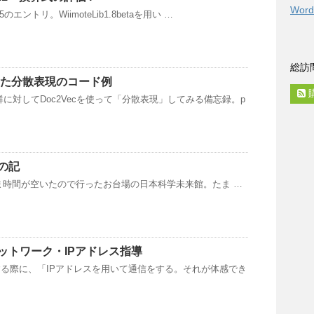
Word
5のエントリ。WiimoteLib1.8betaを用い …
総訪
用いた分散表現のコード例
群に対してDoc2Vecを使って「分散表現」してみる備忘録。p
の記
 たまたま時間が空いたので行ったお台場の日本科学未来館。たま …
ットワーク・IPアドレス指導
する際に、「IPアドレスを用いて通信をする。それが体感でき