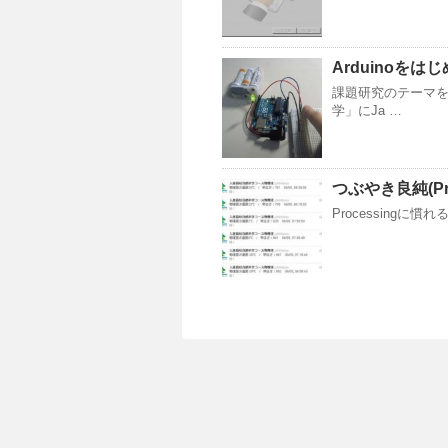
Arduinoをは
課題研究のテーマ
学」にJa …
つぶやき良純(Proc
Processingに