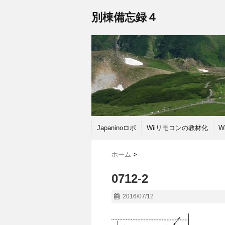
別棟備忘録４
Japaninoロボ
Wiiリモコンの教材化
W
ホーム
>
0712-2
2016/07/12