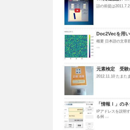
話の前提は2011.7.2
Doc2Vecを
概要 日本語の文章
…
元素検定 受験
2012.11.10
「情報Ⅰ」のネ
IPアドレスを説明
る例 …