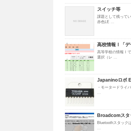
スイッチ等
課題として残ってい
赤色LE …
高校情報Ⅰ「デ
高等学校の情報Ⅰで
選択（レ …
Japaninoロボ
・モータードライバの
…
Broadcomス
Bluetoothス
…