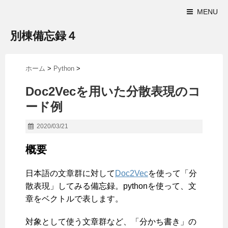
MENU
別棟備忘録４
ホーム
>
Python
>
Doc2Vecを用いた分散表現のコ
ード例
2020/03/21
概要
日本語の文章群に対して
Doc2Vec
を使って「分
散表現」してみる備忘録。pythonを使って、文
章をベクトルで表します。
対象として使う文章群など、「分かち書き」の