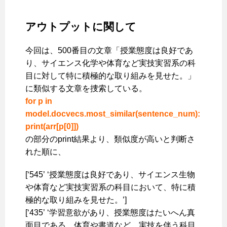
アウトプットに関して
今回は、500番目の文章「授業態度は良好であ
り、サイエンス化学や体育など実技実習系の科
目に対して特に積極的な取り組みを見せた。」
に類似する文章を捜索している。
for p in
model.docvecs.most_similar(sentence_num):
print(arr[p[0]])
の部分のprint結果より、類似度が高いと判断さ
れた順に、
[‘545’ ‘授業態度は良好であり、サイエンス生物
や体育など実技実習系の科目において、特に積
極的な取り組みを見せた。’]
[‘435’ ‘学習意欲があり、授業態度はたいへん真
面目である。体育や書道など、実技を伴う科目