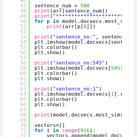
46
47
sentence_num 
=
500
48
print
(arr[sentence_num])
49
print
(
"**********************以下類
50
for
p 
in
model.docvecs.most_simil
51
print
(arr[p[
0
]])
52
53
print
(
"sentence_no:"
, sentence_nu
54
plt.imshow(model.docvecs[sentence
55
plt.colorbar()
56
plt.show()
57
58
print
(
"sentence_no:545"
)
59
plt.imshow(model.docvecs[
545
].res
60
plt.colorbar()
61
plt.show()
62
63
print
(
"sentence_no:1"
)
64
plt.imshow(model.docvecs[
1
].resha
65
plt.colorbar()
66
plt.show()
67
68
print
(model.docvecs.most_similar(
69
70
vectors
=
[]
71
for
i 
in
range
(
916
):
72
vectors.append(model.docvecs[