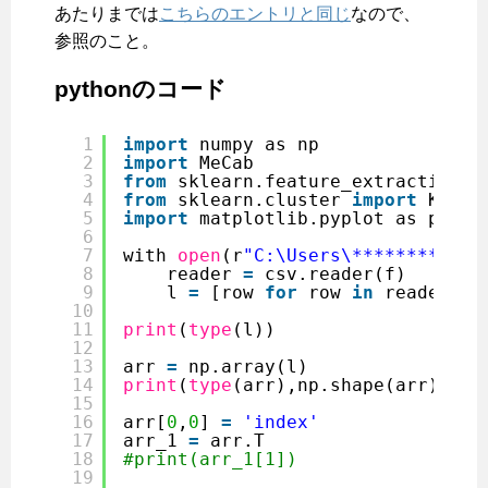
あたりまでは
こちらのエントリと同じ
なので、
参照のこと。
pythonのコード
1
import
numpy as np
2
import
MeCab
3
from
sklearn.feature_extraction.t
4
from
sklearn.cluster 
import
KMean
5
import
matplotlib.pyplot as plt
6
7
with 
open
(r
"C:\Users\********\Des
8
reader 
=
csv.reader(f)
9
l 
=
[row 
for
row 
in
reader]
10
11
print
(
type
(l))
12
13
arr 
=
np.array(l)
14
print
(
type
(arr),np.shape(arr))
15
16
arr[
0
,
0
] 
=
'index'
17
arr_1 
=
arr.T
18
#print(arr_1[1])
19