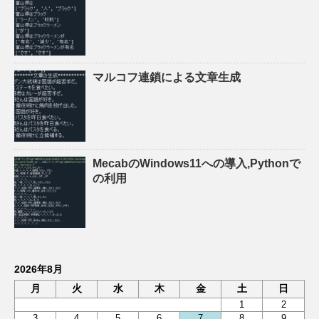
マルコフ連鎖による文章生成
MecabのWindows11への導入,Pythonで
の利用
2026年8月
月
火
水
木
金
土
日
1
2
3
4
5
6
7
8
9