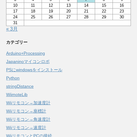
10
11
12
13
14
15
16
17
18
19
20
21
22
23
24
25
26
27
28
29
30
31
« 3月
カテゴリー
Arduino+Processing
Japaninoマイコンロボ
PSにwindowsをインストール
Python
stringDistance
WiimoteLib
Wiiリモコン→加速度計
Wiiリモコン→座標計
Wiiリモコン→角速度計
Wiiリモコン→速度計
WiiリモコンとPCの接続