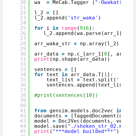
20
wa  
=
MeCab.Tagger (
"-Owakati  -u
21
22
l_2 
=
[]
23
l_2.append(
'str_waka'
)
24
25
for
i 
in
range
(
916
):
26
l_2.append(wa.parse(arr_1[
1
][i
27
28
arr_waka_str 
=
np.array(l_2)
29
30
arr_data 
=
np.c_[arr_1[
0
], arr_wa
31
print
(np.shape(arr_data))
32
33
sentences 
=
[]
34
for
text 
in
arr_data.T[
1
]:
35
text_list 
=
text.split(
' '
)
36
sentences.append(text_list)
37
38
#print(sentences[10])
39
40
41
from
gensim.models.doc2vec 
import
42
documents 
=
[TaggedDocument(doc, 
43
model 
=
Doc2Vec(documents, vector
44
model.save(
"./shoken_str_02.model
45
print
(
"***model builded***"
)