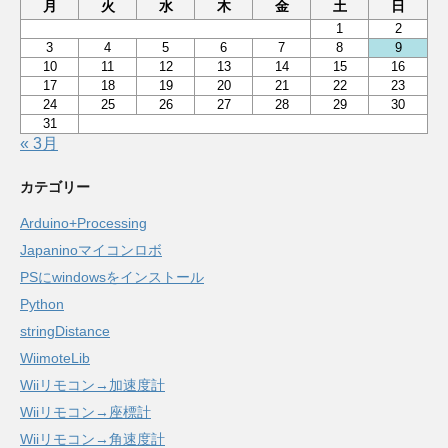
月
火
水
木
金
土
日
1
2
3
4
5
6
7
8
9
10
11
12
13
14
15
16
17
18
19
20
21
22
23
24
25
26
27
28
29
30
31
« 3月
カテゴリー
Arduino+Processing
Japaninoマイコンロボ
PSにwindowsをインストール
Python
stringDistance
WiimoteLib
Wiiリモコン→加速度計
Wiiリモコン→座標計
Wiiリモコン→角速度計