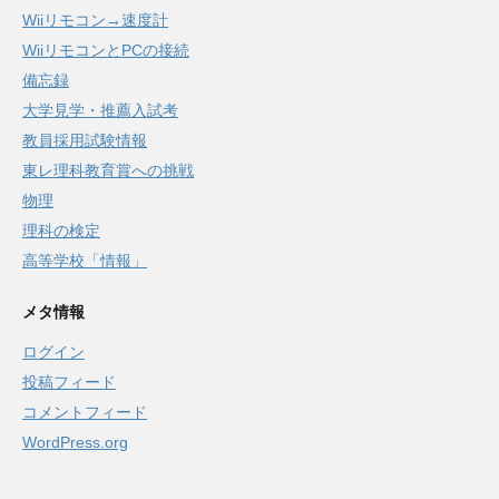
Wiiリモコン→速度計
WiiリモコンとPCの接続
備忘録
大学見学・推薦入試考
教員採用試験情報
東レ理科教育賞への挑戦
物理
理科の検定
高等学校「情報」
メタ情報
ログイン
投稿フィード
コメントフィード
WordPress.org