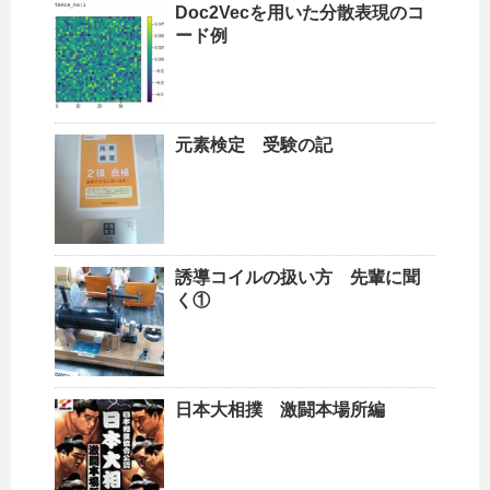
Doc2Vecを用いた分散表現のコ
ード例
元素検定 受験の記
誘導コイルの扱い方 先輩に聞
く①
日本大相撲 激闘本場所編