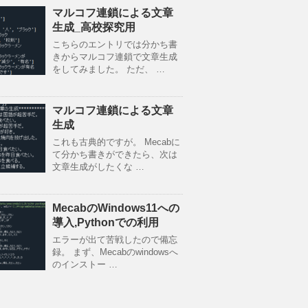
マルコフ連鎖による文章
生成_高校探究用
こちらのエントリでは分かち書
きからマルコフ連鎖で文章生成
をしてみました。 ただ、 …
マルコフ連鎖による文章
生成
これも古典的ですが。 Mecabに
て分かち書きができたら、次は
文章生成がしたくな …
MecabのWindows11への
導入,Pythonでの利用
エラーが出て苦戦したので備忘
録。 まず、Mecabのwindowsへ
のインストー …