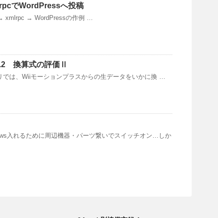
lrpcでWordPressへ投稿
n → xmlrpc → WordPressの作例 …
le.2 換算式の評価Ⅱ
エントリでは、Wiiモーションプラスからの生データをいかに換 …
dows入れるために周辺機器・パーツ繋いでスイッチオン…しか