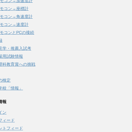
iリモコン→加速度計
iリモコン→座標計
iリモコン→角速度計
iリモコン→速度計
iリモコンとPCの接続
録
見学・推薦入試考
採用試験情報
理科教育賞への挑戦
の検定
学校「情報」
情報
イン
フィード
ントフィード