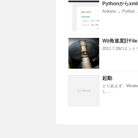
Pythonからxm
Arduino → Pytho
Wii角速度計Fi
2011.7.28の
起動
とりあえず、Win
し …