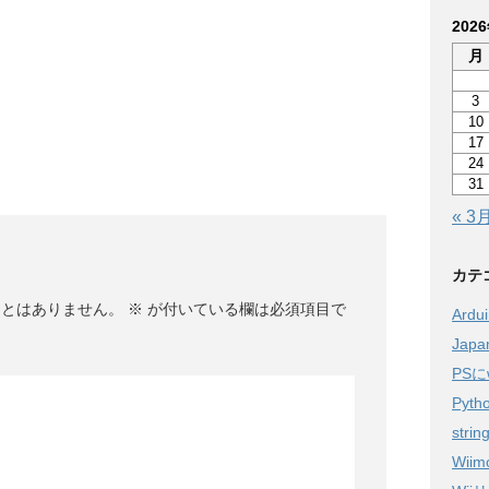
202
月
3
10
17
24
31
« 3
カテ
ことはありません。
※
が付いている欄は必須項目で
Ardu
Jap
PSに
Pyth
strin
Wiim