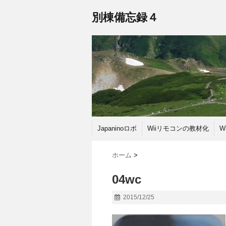
別棟備忘録４
Japaninoロボ
Wiiリモコンの教材化
W
ホーム
>
04wc
2015/12/25