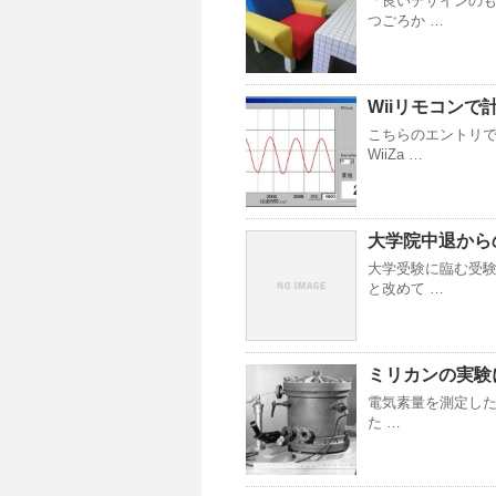
「良いデザインのも
つごろか …
Wiiリモコン
こちらのエントリ
WiiZa …
大学院中退から
大学受験に臨む受
と改めて …
ミリカンの実験
電気素量を測定した
た …