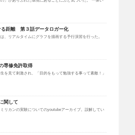
の」がありふれた環境にあることにふと気づいた。 一体い
で計る距離 第３話データロガー化
では、リアルタイムにグラフを描画する予行演習を行った。
の専修免許取得
験生を見て刺激され、「目的をもって勉強する事って素敵！」
に関して
ミリカンの実験についてのyoutubeアーカイブ。誤解してい