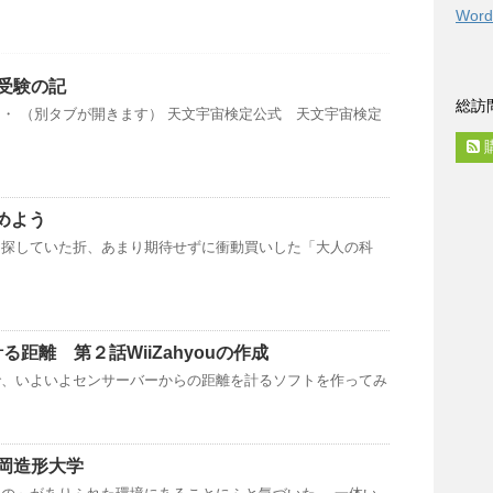
Word
受験の記
総訪
・ （別タブが開きます） 天文宇宙検定公式 天文宇宙検定
じめよう
を探していた折、あまり期待せずに衝動買いした「大人の科
る距離 第２話WiiZahyouの作成
で、いよいよセンサーバーからの距離を計るソフトを作ってみ
岡造形大学