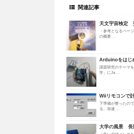
関連記事
天文宇宙検定 
・参考となるページ
の概要 …
Arduinoをは
課題研究のテーマ
学」にJa …
Wiiリモコンで計
下準備が整ったの
る。加速 …
大学の風景 長