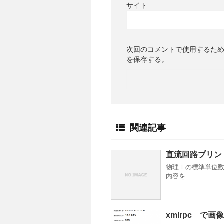
サイト
次回のコメントで使用するた
を保存する。
関連記事
直流回路プリン
物理Ⅰの標準単位数
内容を …
xmlrpc で画