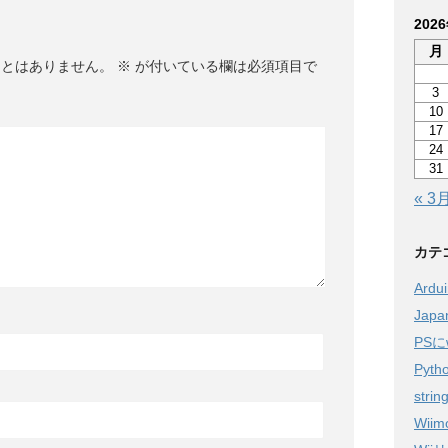
202
月
ことはありません。
※
が付いている欄は必須項目で
3
10
17
24
31
« 3
カテ
Ardu
Jap
PSに
Pyth
strin
Wiim