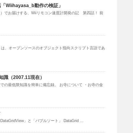
「Wiihayasa_b動作の検証」
）でお届けする、Wiiリモコン速度計開発の記 第四話！ 前
ソン）は、オープンソースのオブジェクト指向スクリプト言語であ
識（2007.11現在）
での最低限知識を簡単に備忘録。 お寺について ・お寺の金
タ
aGridView」と「バブルソート」 DataGrid …