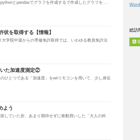
ythonとpandasでグラフを作成するで作成したグラフを …
Word
総訪
許状を取得する【情報】
エントリ大学院中退からの専修免許取得では、いわゆる教員免許法
用いた加速度測定②
のひとつである「加速度」をwiiリモコンを用いて、少し身近
じめよう
を探していた折、あまり期待せずに衝動買いした「大人の科