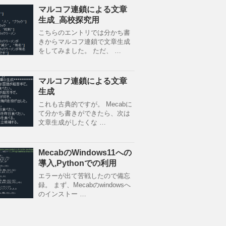
マルコフ連鎖による文章
生成_高校探究用
こちらのエントリでは分かち書
きからマルコフ連鎖で文章生成
をしてみました。 ただ、 …
マルコフ連鎖による文章
生成
これも古典的ですが。 Mecabに
て分かち書きができたら、次は
文章生成がしたくな …
MecabのWindows11への
導入,Pythonでの利用
エラーが出て苦戦したので備忘
録。 まず、Mecabのwindowsへ
のインストー …