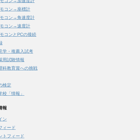
iリモコン→加速度計
iリモコン→座標計
iリモコン→角速度計
iリモコン→速度計
iリモコンとPCの接続
録
見学・推薦入試考
採用試験情報
理科教育賞への挑戦
の検定
学校「情報」
情報
イン
フィード
ントフィード