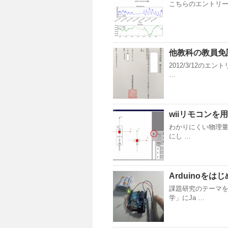
こちらのエントリーp
他教科の教員免
2012/3/12の
…
wiiリモコンを
わかりにくい物理量
にし …
Arduinoをは
課題研究のテーマ
学」にJa …