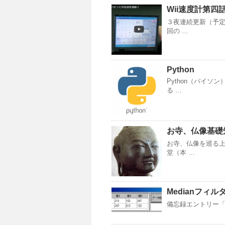
Wii速度計第四話
３夜連続更新（予定
回の …
Python
Python（パイ
る …
お寺、仏像基礎知
お寺、仏像を巡る上
堂（本 …
Medianフィル
備忘録エントリー「Dat