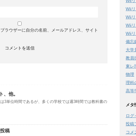
Wi
Wi
Wi
Wi
めブラウザーに自分の名前、メールアドレス、サイト
Wi
備忘
大学
教員
東レ
物理
理科
高等
ト、他。
は3単位時間であるが、多くの学校では週3時間では教科書の
メタ
ログ
投稿
像投稿
コメ