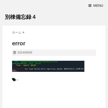
MENU
別棟備忘録４
ホーム
>
error
2024/08/06
-