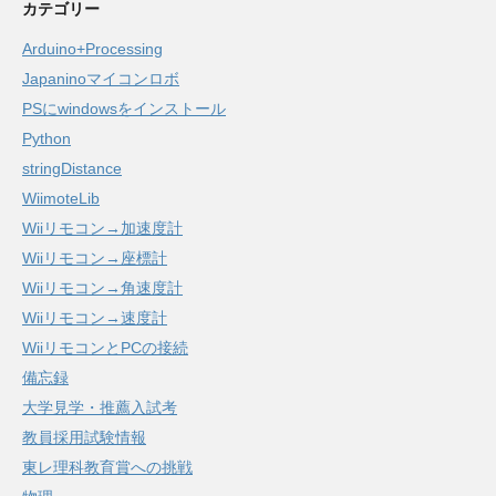
カテゴリー
Arduino+Processing
Japaninoマイコンロボ
PSにwindowsをインストール
Python
stringDistance
WiimoteLib
Wiiリモコン→加速度計
Wiiリモコン→座標計
Wiiリモコン→角速度計
Wiiリモコン→速度計
WiiリモコンとPCの接続
備忘録
大学見学・推薦入試考
教員採用試験情報
東レ理科教育賞への挑戦