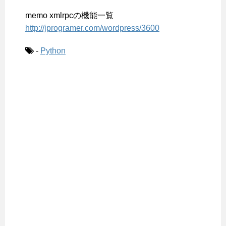
memo xmlrpcの機能一覧
http://jprogramer.com/wordpress/3600
-
Python