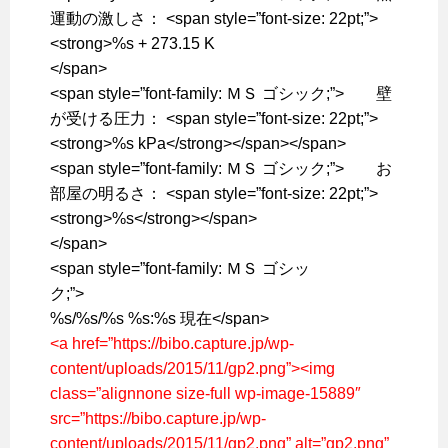
運動の激しさ： <span style=”font-size: 22pt;”>
<strong>%s + 273.15 K
</span>
<span style=”font-family: ＭＳ ゴシック;”> 壁
が受ける圧力： <span style=”font-size: 22pt;”>
<strong>%s kPa</strong></span></span>
<span style=”font-family: ＭＳ ゴシック;”> お
部屋の明るさ： <span style=”font-size: 22pt;”>
<strong>%s</strong></span>
</span>
<span style=”font-family: ＭＳ ゴシッ
ク;”>
%s/%s/%s %s:%s 現在</span>
<a href=”https://bibo.capture.jp/wp-
content/uploads/2015/11/gp2.png”><img
class=”alignnone size-full wp-image-15889″
src=”https://bibo.capture.jp/wp-
content/uploads/2015/11/gp2.png” alt=”gp2.png”