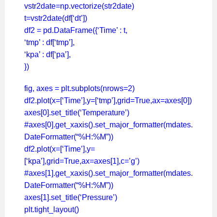
vstr2date=np.vectorize(str2date)
t=vstr2date(df[‘dt’])
df2 = pd.DataFrame({‘Time’ : t,
‘tmp’ : df[‘tmp’],
‘kpa’ : df[‘pa’],
})
fig, axes = plt.subplots(nrows=2)
df2.plot(x=[‘Time’],y=[‘tmp’],grid=True,ax=axes[0])
axes[0].set_title(‘Temperature’)
#axes[0].get_xaxis().set_major_formatter(mdates.
DateFormatter(“%H:%M”))
df2.plot(x=[‘Time’],y=
[‘kpa’],grid=True,ax=axes[1],c=’g’)
#axes[1].get_xaxis().set_major_formatter(mdates.
DateFormatter(“%H:%M”))
axes[1].set_title(‘Pressure’)
plt.tight_layout()