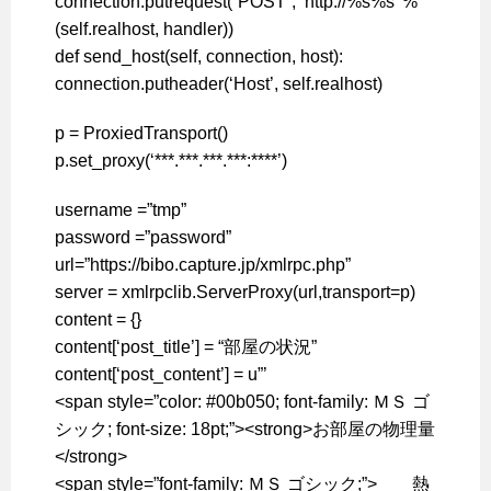
connection.putrequest(“POST”, ‘http://%s%s’ %
(self.realhost, handler))
def send_host(self, connection, host):
connection.putheader(‘Host’, self.realhost)
p = ProxiedTransport()
p.set_proxy(‘***.***.***.***:****’)
username =”tmp”
password =”password”
url=”https://bibo.capture.jp/xmlrpc.php”
server = xmlrpclib.ServerProxy(url,transport=p)
content = {}
content[‘post_title’] = “部屋の状況”
content[‘post_content’] = u”’
<span style=”color: #00b050; font-family: ＭＳ ゴ
シック; font-size: 18pt;”><strong>お部屋の物理量
</strong>
<span style=”font-family: ＭＳ ゴシック;”> 熱