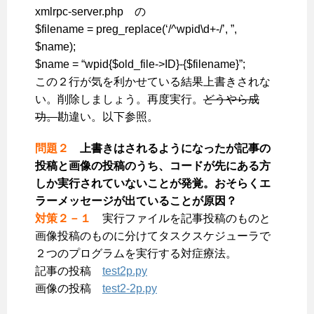
xmlrpc-server.php の
$filename = preg_replace(‘/^wpid\d+-/’, ”,
$name);
$name = “wpid{$old_file->ID}-{$filename}”;
この２行が気を利かせている結果上書きされな
い。削除しましょう。再度実行。
どうやら成
功。
勘違い。以下参照。
問題２
上書きはされるようになったが記事の
投稿と画像の投稿のうち、コードが先にある方
しか実行されていないことが発覚。おそらくエ
ラーメッセージが出ていることが原因？
対策２－１
実行ファイルを記事投稿のものと
画像投稿のものに分けてタスクスケジューラで
２つのプログラムを実行する対症療法。
記事の投稿
test2p.py
画像の投稿
test2-2p.py