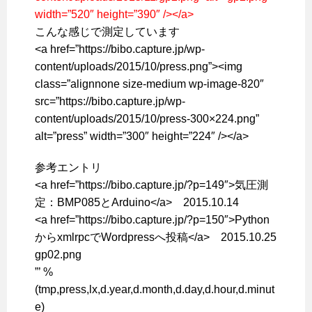
width=”520″ height=”390″ /></a>
こんな感じで測定しています
<a href=”https://bibo.capture.jp/wp-
content/uploads/2015/10/press.png”><img
class=”alignnone size-medium wp-image-820″
src=”https://bibo.capture.jp/wp-
content/uploads/2015/10/press-300×224.png”
alt=”press” width=”300″ height=”224″ /></a>
参考エントリ
<a href=”https://bibo.capture.jp/?p=149″>気圧測
定：BMP085とArduino</a> 2015.10.14
<a href=”https://bibo.capture.jp/?p=150″>Python
からxmlrpcでWordpressへ投稿</a> 2015.10.25
gp02.png
”’ %
(tmp,press,lx,d.year,d.month,d.day,d.hour,d.minut
e)