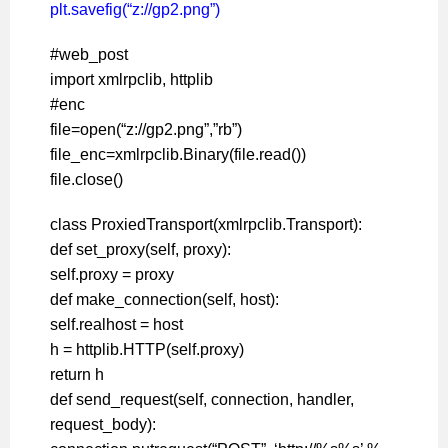
plt.savefig(“z://gp2.png”)
#web_post
import xmlrpclib, httplib
#enc
file=open(“z://gp2.png”,”rb”)
file_enc=xmlrpclib.Binary(file.read())
file.close()
class ProxiedTransport(xmlrpclib.Transport):
def set_proxy(self, proxy):
self.proxy = proxy
def make_connection(self, host):
self.realhost = host
h = httplib.HTTP(self.proxy)
return h
def send_request(self, connection, handler,
request_body):