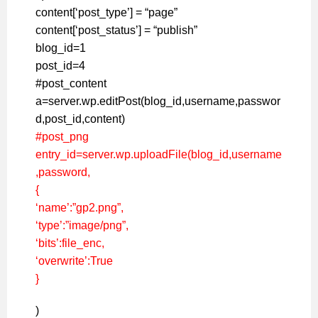
content[‘post_type’] = “page”
content[‘post_status’] = “publish”
blog_id=1
post_id=4
#post_content
a=server.wp.editPost(blog_id,username,passwor
d,post_id,content)
#post_png
entry_id=server.wp.uploadFile(blog_id,username
,password,
{
‘name’:”gp2.png”,
‘type’:”image/png”,
‘bits’:file_enc,
‘overwrite’:True
}
)