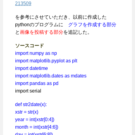
213509
を参考にさせていただき、以前に作成した
pythonのプログラムに
グラフを作成する部分
と
画像を投稿する部分
を追記した。
ソースコード
import numpy as np
import matplotlib.pyplot as plt
import datetime
import matplotlib.dates as mdates
import pandas as pd
import serial
def str2date(x):
xstr = str(x)
year = int(xstr[0:4])
month = int(xstr[4:6])
day = int(xstr[6:8])