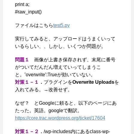
print a;
#raw_input()
ファイルはこちら
test5.py
実行してみると、アップロードはうまくいって
いるらしい、、しかし、いくつか問題が。
問題１
画像が上書き保存されず、末尾に番号
がついてだんだん増えていってしまうこ
と。’overwrite’:Trueが効いていない。
対策１－１
．
プラグインを
Overwrite Uploads
を
入れてみる。→改善せず。
なぜ？ とGoogleに頼ると、以下のページにあ
たった。英語。googleで翻訳。
https://core.trac.wordpress.org/ticket/17604
対策１－２．
/wp-includes内にあるclass-wp-