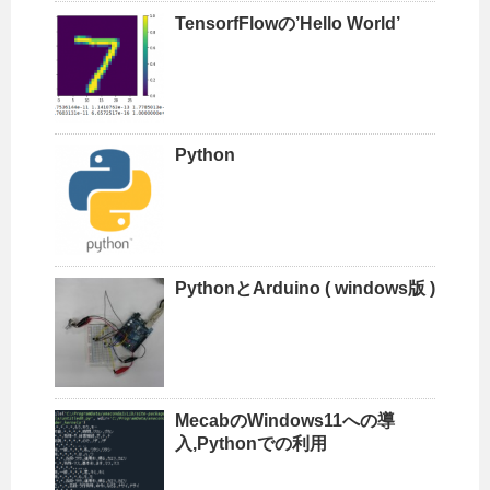
TensorfFlowの’Hello World’
Python
PythonとArduino ( windows版 )
MecabのWindows11への導
入,Pythonでの利用