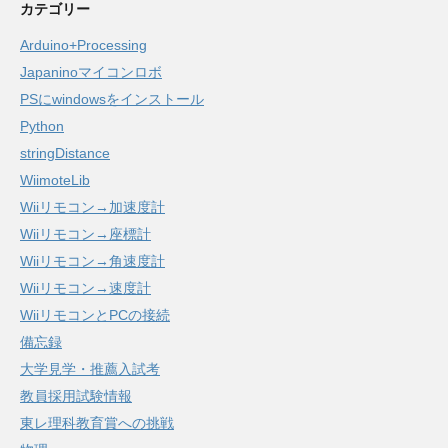
カテゴリー
Arduino+Processing
Japaninoマイコンロボ
PSにwindowsをインストール
Python
stringDistance
WiimoteLib
Wiiリモコン→加速度計
Wiiリモコン→座標計
Wiiリモコン→角速度計
Wiiリモコン→速度計
WiiリモコンとPCの接続
備忘録
大学見学・推薦入試考
教員採用試験情報
東レ理科教育賞への挑戦