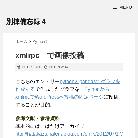
MENU
別棟備忘録４
ホーム
>
Python
>
xmlrpc で画像投稿
2015/11/30
2015/12/04
こちらのエントリー
pythonとpandasでグラフを
作成する
で作成したグラフを、
Pythonから
xmlrpcでWordPressへ投稿の固定ページ
に投稿
することが目的。
参考文献・参考資料
基本的には はたけアーカイブ
http://hatakazu.hatenablog.com/entry/2012/07/17/