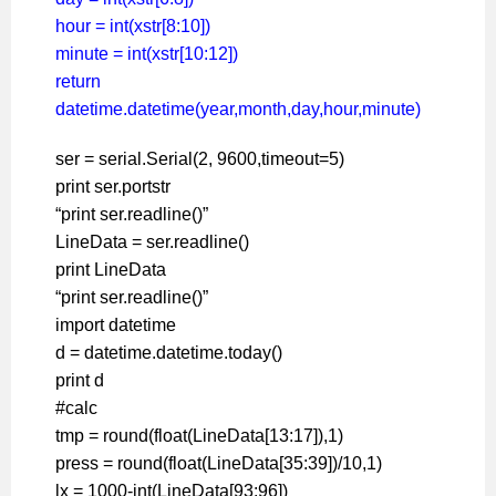
hour = int(xstr[8:10])
minute = int(xstr[10:12])
return
datetime.datetime(year,month,day,hour,minute)
ser = serial.Serial(2, 9600,timeout=5)
print ser.portstr
“print ser.readline()”
LineData = ser.readline()
print LineData
“print ser.readline()”
import datetime
d = datetime.datetime.today()
print d
#calc
tmp = round(float(LineData[13:17]),1)
press = round(float(LineData[35:39])/10,1)
lx = 1000-int(LineData[93:96])