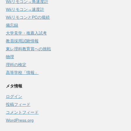
Wiiリモコン→角速度計
Wiiリモコン→速度計
WiiリモコンとPCの接続
備忘録
大学見学・推薦入試考
教員採用試験情報
東レ理科教育賞への挑戦
物理
理科の検定
高等学校「情報」
メタ情報
ログイン
投稿フィード
コメントフィード
WordPress.org