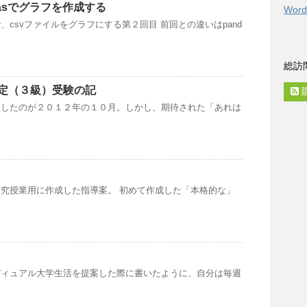
ndasでグラフを作成する
Word
、csvファイルをグラフにする第２回目 前回との違いはpand
総訪
定（３級）受験の記
験したのが２０１２年の１０月。しかし、期待された「あれは
究授業用に作成した指導案。 初めて作成した「本格的な」
ディュアル大学生活を提案した際に書いたように、自分は毎週