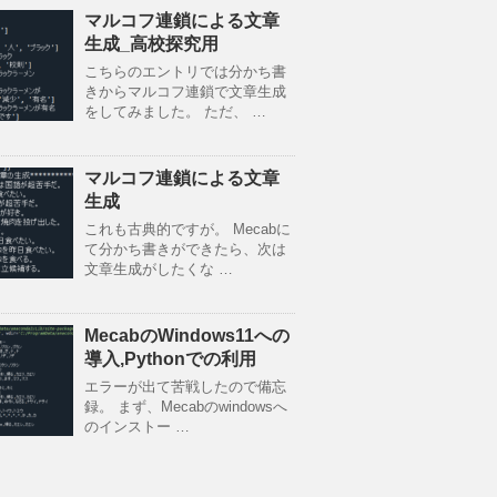
マルコフ連鎖による文章
生成_高校探究用
こちらのエントリでは分かち書
きからマルコフ連鎖で文章生成
をしてみました。 ただ、 …
マルコフ連鎖による文章
生成
これも古典的ですが。 Mecabに
て分かち書きができたら、次は
文章生成がしたくな …
MecabのWindows11への
導入,Pythonでの利用
エラーが出て苦戦したので備忘
録。 まず、Mecabのwindowsへ
のインストー …