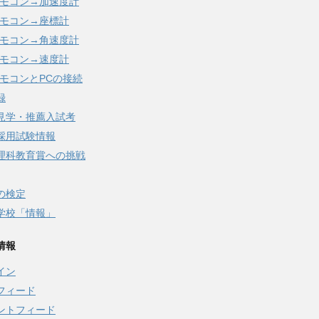
iリモコン→加速度計
iリモコン→座標計
iリモコン→角速度計
iリモコン→速度計
iリモコンとPCの接続
録
見学・推薦入試考
採用試験情報
理科教育賞への挑戦
の検定
学校「情報」
情報
イン
フィード
ントフィード