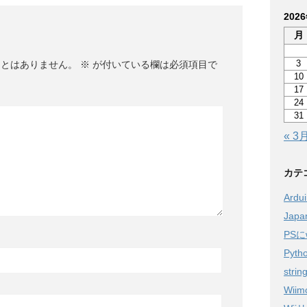
202
月
3
ことはありません。
※
が付いている欄は必須項目で
10
17
24
31
« 3
カテ
Ardu
Jap
PSに
Pyth
strin
Wiim