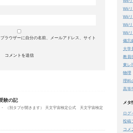
Wi
Wi
Wi
Wi
Wi
めブラウザーに自分の名前、メールアドレス、サイト
備忘
大学
教員
東レ
物理
理科
高等
受験の記
メタ
・ （別タブが開きます） 天文宇宙検定公式 天文宇宙検定
ログ
投稿
コメ