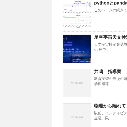
pythonとpa
このページの続きで
…
星空宇宙天文検
天文宇宙検定を受
○○座で …
共鳴 指導案
教育実習の最後の研
学習指導 …
物理から離れて
以前、インディビ
金曜二限 …