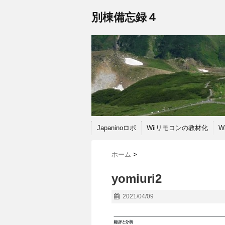
別棟備忘録４
Japaninoロボ
Wiiリモコンの教材化
W
ホーム
>
yomiuri2
2021/04/09