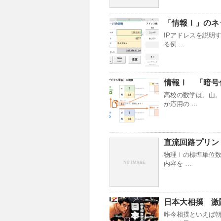
「情報Ⅰ」のネ
IPアドレスを説明
る例 …
情報Ⅰ 「暗号化
高校の数学は、山
か応用の …
直流回路プリン
物理Ⅰの標準単位数
内容を …
日本大相撲 激
昨今相撲といえば