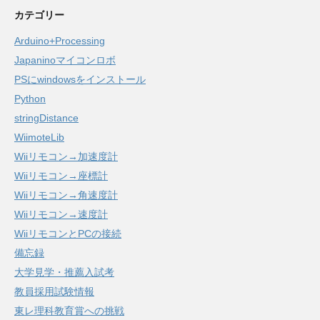
カテゴリー
Arduino+Processing
Japaninoマイコンロボ
PSにwindowsをインストール
Python
stringDistance
WiimoteLib
Wiiリモコン→加速度計
Wiiリモコン→座標計
Wiiリモコン→角速度計
Wiiリモコン→速度計
WiiリモコンとPCの接続
備忘録
大学見学・推薦入試考
教員採用試験情報
東レ理科教育賞への挑戦