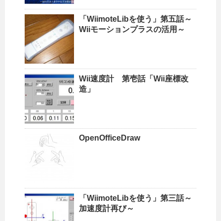
「WiimoteLibを使う」第五話～
Wiiモーションプラスの活用～
Wii速度計 第壱話「Wii座標改
造」
OpenOfficeDraw
「WiimoteLibを使う」第三話～
加速度計再び～