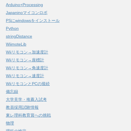
Arduino+Processing
Japaninoマイコンロボ
PSにwindowsをインストール
Python
stringDistance
WiimoteLib
Wiiリモコン→加速度計
Wiiリモコン→座標計
Wiiリモコン→角速度計
Wiiリモコン→速度計
WiiリモコンとPCの接続
備忘録
大学見学・推薦入試考
教員採用試験情報
東レ理科教育賞への挑戦
物理