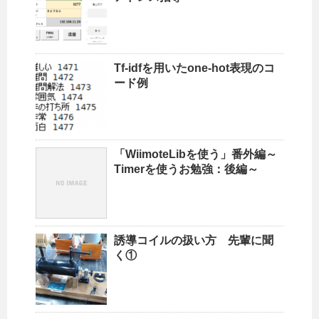
Tf-idfを用いたone-hot表現のコ
ード例
「WiimoteLibを使う」番外編～
Timerを使うお勉強：後編～
誘導コイルの扱い方 先輩に聞
く①