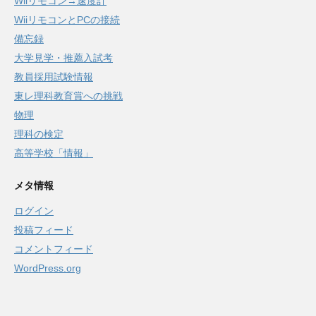
Wiiリモコン→速度計
WiiリモコンとPCの接続
備忘録
大学見学・推薦入試考
教員採用試験情報
東レ理科教育賞への挑戦
物理
理科の検定
高等学校「情報」
メタ情報
ログイン
投稿フィード
コメントフィード
WordPress.org