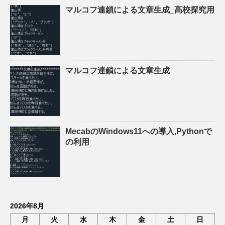
マルコフ連鎖による文章生成_高校探究用
マルコフ連鎖による文章生成
MecabのWindows11への導入,Pythonで
の利用
2026年8月
月
火
水
木
金
土
日