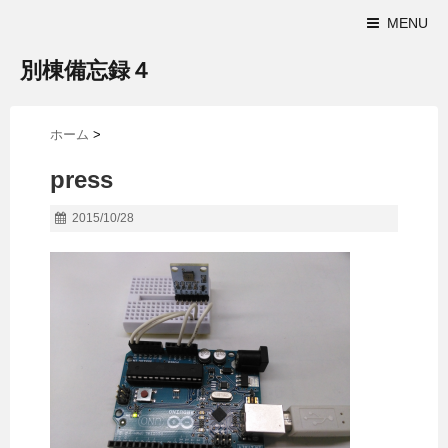
MENU
別棟備忘録４
ホーム
>
press
2015/10/28