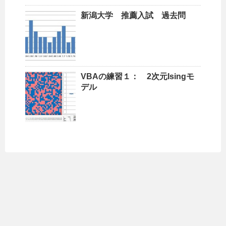
新潟大学 推薦入試 過去問
VBAの練習１： 2次元Isingモ
デル